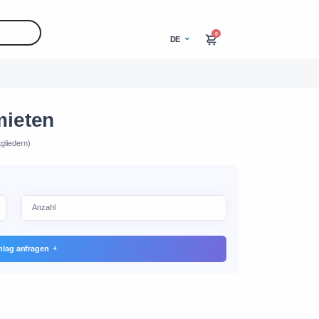
0
DE
mieten
gliedern)
hlag anfragen