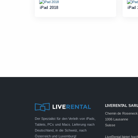
iPad 2018
iPad 
LIVERENTAL SAR
Chemin de Roseneck
Der Spezialist für den Verleih von iPads,
1006 Lausanne
Tablets, PCs und Macs. Lieferung nach
Suisse
Deutschland, in die Schweiz, nach
Österreich und Luxemburg!
LiveRental bietet hoc