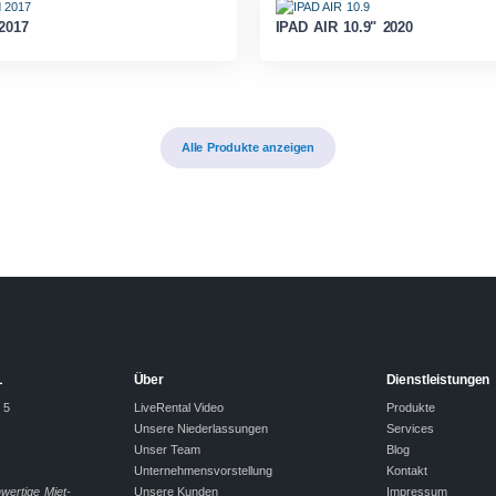
2017
IPAD AIR 10.9" 2020
Alle Produkte anzeigen
L
Über
Dienstleistungen
 5
LiveRental Video
Produkte
Unsere Niederlassungen
Services
Unser Team
Blog
Unternehmensvorstellung
Kontakt
hwertige Miet-
Unsere Kunden
Impressum