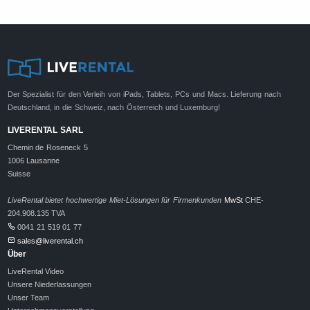
Der Spezialist für den Verleih von iPads, Tablets, PCs und Macs. Lieferung nach
Deutschland, in die Schweiz, nach Österreich und Luxemburg!
LIVERENTAL SARL
Chemin de Roseneck 5
1006 Lausanne
Suisse
LiveRental bietet hochwertige Miet-Lösungen für Firmenkunden
MwSt
CHE-
204.908.135 TVA
0041 21 519 01 77
sales@liverental.ch
Über
LiveRental Video
Unsere Niederlassungen
Unser Team