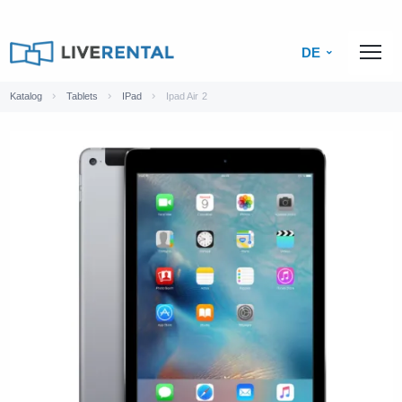
DE
Katalog
Tablets
IPad
Ipad Air 2