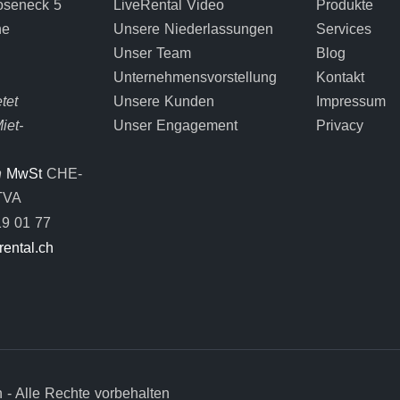
oseneck 5
LiveRental Video
Produkte
ne
Unsere Niederlassungen
Services
Unser Team
Blog
Unternehmensvorstellung
Kontakt
tet
Unsere Kunden
Impressum
iet-
Unser Engagement
Privacy
n
MwSt
CHE-
TVA
9 01 77
rental.ch
 - Alle Rechte vorbehalten