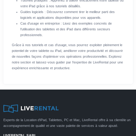
Tutoriels pratiques : Apprenez à utiliser efficacement votre tablette ou
votre iPad grâce à nos tutoriels détaillés.
Guides logiciels : Découvrez comment tirer le meilleur parti des
logiciels et applications disponibles pour vos appareils.
Cas d'usage en entreprise : Lisez des exemples concrets de
l'utilisation des tablettes et des iPad dans différents secteurs
professionnels.
Grâce à nos tutoriels et cas d'usage, vous pourrez exploiter pleinement le
potentiel de votre tablette ou iPad, améliorer votre productivité et découvrir
de nouvelles façons d'optimiser vos opérations professionnelles. Explorez
notre section et laissez-vous guider par l'expertise de LiveRental pour une
expérience enrichissante et productive.
Experts de la Location d'iPad, Tablettes, PC et Mac, LiveRental offre à sa clientèle un
accompagnement de qualité et une vaste palette de services à valeur ajouté.
LIVERENTAL SARL