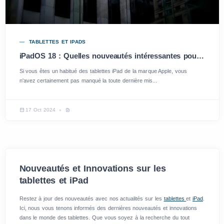
TABLETTES ET IPADS
iPadOS 18 : Quelles nouveautés intéressantes pour les adeptes d'iPad ?
Si vous êtes un habitué des tablettes iPad de la marque Apple, vous
n'avez certainement pas manqué la toute dernière mis...
17 Oct 2024
Nouveautés et Innovations sur les
tablettes et iPad
Restez à jour des nouveautés avec nos actualités sur les
tablettes
et
iPad
.
Ici, nous vous tenons informés des dernières nouveautés et innovations
dans le monde des tablettes. Que vous soyez à la recherche du tout