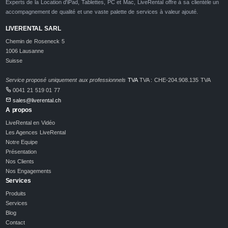
Experts de la Location d'iPad, Tablettes, PC et Mac, LiveRental offre à sa clientèle un
accompagnement de qualité et une vaste palette de services à valeur ajouté.
LIVERENTAL SARL
Chemin de Roseneck 5
1006 Lausanne
Suisse
Service proposé uniquement aux professionnels
TVA
TVA : CHE-204.908.135 TVA
0041 21 519 01 77
sales@liverental.ch
A propos
LiveRental en Vidéo
Les Agences LiveRental
Notre Equipe
Présentation
Nos Clients
Nos Engagements
Services
Produits
Services
Blog
Contact