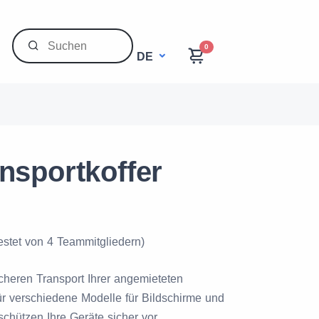
0
DE
nsportkoffer
estet von 4 Teammitgliedern)
cheren Transport Ihrer angemieteten
ür verschiedene Modelle für Bildschirme und
chützen Ihre Geräte sicher vor