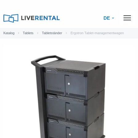
DE
Katalog
Tablets
Tabletständer
Ergotron Tablet-managementwagen