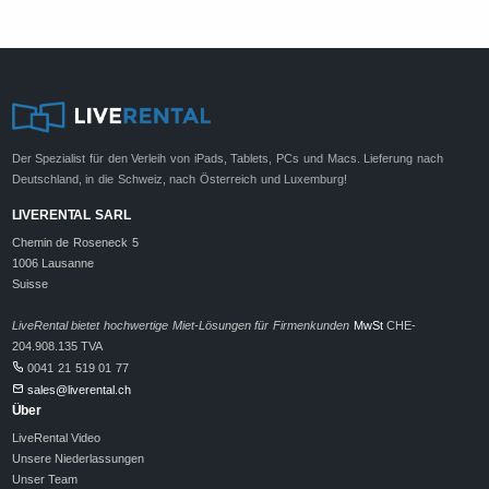
Der Spezialist für den Verleih von iPads, Tablets, PCs und Macs. Lieferung nach
Deutschland, in die Schweiz, nach Österreich und Luxemburg!
LIVERENTAL SARL
Chemin de Roseneck 5
1006 Lausanne
Suisse
LiveRental bietet hochwertige Miet-Lösungen für Firmenkunden
MwSt
CHE-
204.908.135 TVA
0041 21 519 01 77
sales@liverental.ch
Über
LiveRental Video
Unsere Niederlassungen
Unser Team