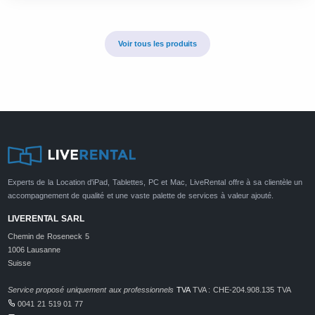
Voir tous les produits
Experts de la Location d'iPad, Tablettes, PC et Mac, LiveRental offre à sa clientèle un
accompagnement de qualité et une vaste palette de services à valeur ajouté.
LIVERENTAL SARL
Chemin de Roseneck 5
1006 Lausanne
Suisse
Service proposé uniquement aux professionnels
TVA
TVA : CHE-204.908.135 TVA
0041 21 519 01 77