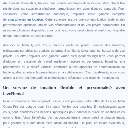
Au cœur de l'innovation, l'un des plus grands avantages de la location Meta Quest Pro
réside dans sa capacité à s'intégrer harmonieusement avec d'autres appareils. Pour
consolider votre infrastructure numérique, explorez notre gamme complète
de
smartphones en location
. Cette synergie assure une communication fluide et des
performances optimales lors de vos démonstrations et de vos projets collaboratifs. En
associant plusieurs dispositifs, vous optimisez votre productivité et renforcez la qualité
de vos interactions professionnelles.
Associer le Meta Quest Pro à d’autres outils de pointe, comme des tablettes,
ordinateurs portables ou stations de streaming, élargit davantage les horizons de vos
projets. En effet, exploiter une gamme variée d’équipements high-tech vous permet
d’adopter un système de travail réellement intégré et performant. Imaginez une
présentation où la réalité virtuelle, combinée à des appareils de communication de
haute qualité, améliore la présentation et la collaboration. Chez LiveRental, nous vous
aidons à créer cet écosystème technologique idéal pour vos objectifs stratégiques.
Un service de location flexible et personnalisé avec
LiveRental
Nous considérons chaque projet unique, c'est pourquoi notre offre de location Meta
Quest Pro est conçue pour être aussi flexible que possible. En collaboration avec
vous, nous abordons vos besoins spécifiques pour adapter la durée de location et les
options liées. Vous bénéficiez d'un accompagnement personnalisé à chaque étape,
pour garantir qu’aucun détail n'est laissé au hasard. De plus, en louant avec nous,