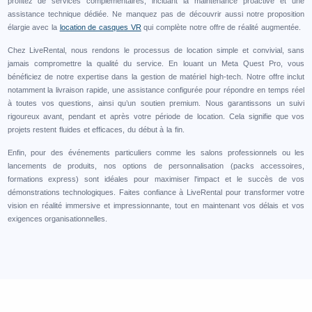
profitez de services complémentaires, incluant la maintenance proactive et une
assistance technique dédiée. Ne manquez pas de découvrir aussi notre proposition
élargie avec la
location de casques VR
qui complète notre offre de réalité augmentée.
Chez LiveRental, nous rendons le processus de location simple et convivial, sans
jamais compromettre la qualité du service. En louant un Meta Quest Pro, vous
bénéficiez de notre expertise dans la gestion de matériel high-tech. Notre offre inclut
notamment la livraison rapide, une assistance configurée pour répondre en temps réel
à toutes vos questions, ainsi qu’un soutien premium. Nous garantissons un suivi
rigoureux avant, pendant et après votre période de location. Cela signifie que vos
projets restent fluides et efficaces, du début à la fin.
Enfin, pour des événements particuliers comme les salons professionnels ou les
lancements de produits, nos options de personnalisation (packs accessoires,
formations express) sont idéales pour maximiser l'impact et le succès de vos
démonstrations technologiques. Faites confiance à LiveRental pour transformer votre
vision en réalité immersive et impressionnante, tout en maintenant vos délais et vos
exigences organisationnelles.