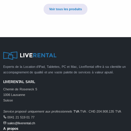
Voir tous les produits
Experts de la Location d'iPad, Tablettes, PC et Mac, LiveRental offre à sa clientèle un
accompagnement de qualité et une vaste palette de services à valeur ajouté.
LIVERENTAL SARL
Chemin de Roseneck 5
1006 Lausanne
Suisse
Service proposé uniquement aux professionnels
TVA
TVA : CHE-204.908.135 TVA
0041 21 519 01 77
sales@liverental.ch
A propos