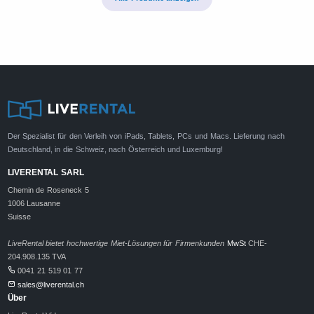
Der Spezialist für den Verleih von iPads, Tablets, PCs und Macs. Lieferung nach
Deutschland, in die Schweiz, nach Österreich und Luxemburg!
LIVERENTAL SARL
Chemin de Roseneck 5
1006 Lausanne
Suisse
LiveRental bietet hochwertige Miet-Lösungen für Firmenkunden
MwSt
CHE-
204.908.135 TVA
0041 21 519 01 77
sales@liverental.ch
Über