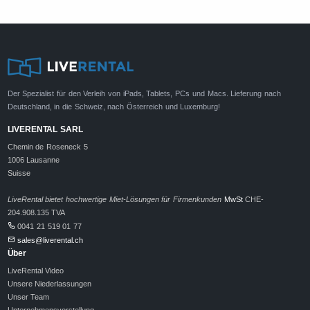
Der Spezialist für den Verleih von iPads, Tablets, PCs und Macs. Lieferung nach
Deutschland, in die Schweiz, nach Österreich und Luxemburg!
LIVERENTAL SARL
Chemin de Roseneck 5
1006 Lausanne
Suisse
LiveRental bietet hochwertige Miet-Lösungen für Firmenkunden
MwSt
CHE-
204.908.135 TVA
0041 21 519 01 77
sales@liverental.ch
Über
LiveRental Video
Unsere Niederlassungen
Unser Team
Unternehmensvorstellung