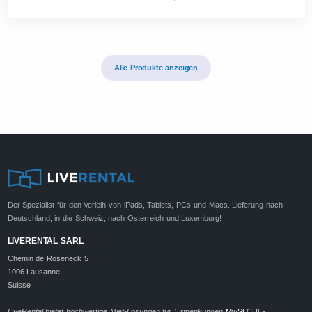
Alle Produkte anzeigen
Der Spezialist für den Verleih von iPads, Tablets, PCs und Macs. Lieferung nach
Deutschland, in die Schweiz, nach Österreich und Luxemburg!
LIVERENTAL SARL
Chemin de Roseneck 5
1006 Lausanne
Suisse
LiveRental bietet hochwertige Miet-Lösungen für Firmenkunden
MwSt
CHE-