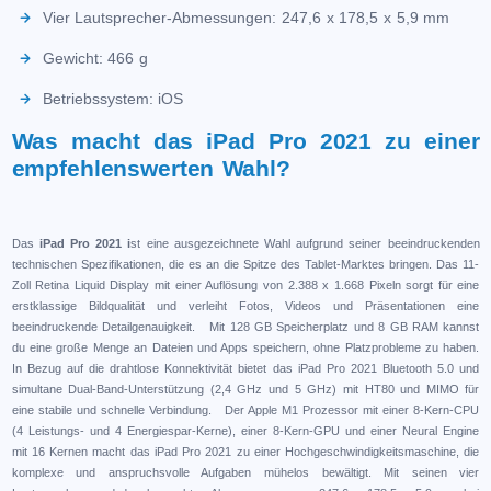
Vier Lautsprecher-Abmessungen: 247,6 x 178,5 x 5,9 mm
Gewicht: 466 g
Betriebssystem: iOS
Was macht das iPad Pro 2021 zu einer
empfehlenswerten Wahl?
Das
iPad Pro 2021 i
st eine ausgezeichnete Wahl aufgrund seiner beeindruckenden
technischen Spezifikationen, die es an die Spitze des Tablet-Marktes bringen. Das 11-
Zoll Retina Liquid Display mit einer Auflösung von 2.388 x 1.668 Pixeln sorgt für eine
erstklassige Bildqualität und verleiht Fotos, Videos und Präsentationen eine
beeindruckende Detailgenauigkeit. Mit 128 GB Speicherplatz und 8 GB RAM kannst
du eine große Menge an Dateien und Apps speichern, ohne Platzprobleme zu haben.
In Bezug auf die drahtlose Konnektivität bietet das iPad Pro 2021 Bluetooth 5.0 und
simultane Dual-Band-Unterstützung (2,4 GHz und 5 GHz) mit HT80 und MIMO für
eine stabile und schnelle Verbindung. Der Apple M1 Prozessor mit einer 8-Kern-CPU
(4 Leistungs- und 4 Energiespar-Kerne), einer 8-Kern-GPU und einer Neural Engine
mit 16 Kernen macht das iPad Pro 2021 zu einer Hochgeschwindigkeitsmaschine, die
komplexe und anspruchsvolle Aufgaben mühelos bewältigt. Mit seinen vier