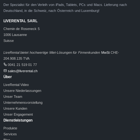
Der Spezialist für den Verleih von iPads, Tablets, PCs und Macs. Lieferung nach
Deutschland, in die Schweiz, nach Österreich und Luxemburg!
LIVERENTAL SARL
Chemin de Roseneck 5
1006 Lausanne
Suisse
LiveRental bietet hochwertige Miet-Lösungen für Firmenkunden
MwSt
CHE-
204.908.135 TVA
0041 21 519 01 77
sales@liverental.ch
Über
LiveRental Video
Unsere Niederlassungen
Unser Team
Unternehmensvorstellung
Unsere Kunden
Unser Engagement
Dienstleistungen
Produkte
Services
Blog