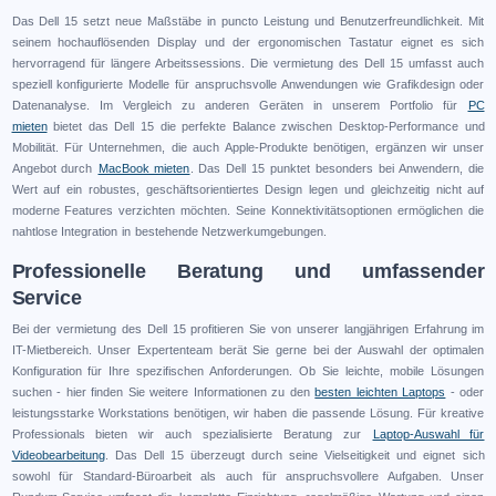
Das Dell 15 setzt neue Maßstäbe in puncto Leistung und Benutzerfreundlichkeit. Mit
seinem hochauflösenden Display und der ergonomischen Tastatur eignet es sich
hervorragend für längere Arbeitssessions. Die vermietung des Dell 15 umfasst auch
speziell konfigurierte Modelle für anspruchsvolle Anwendungen wie Grafikdesign oder
Datenanalyse. Im Vergleich zu anderen Geräten in unserem Portfolio für
PC
mieten
bietet das Dell 15 die perfekte Balance zwischen Desktop-Performance und
Mobilität. Für Unternehmen, die auch Apple-Produkte benötigen, ergänzen wir unser
Angebot durch
MacBook mieten
. Das Dell 15 punktet besonders bei Anwendern, die
Wert auf ein robustes, geschäftsorientiertes Design legen und gleichzeitig nicht auf
moderne Features verzichten möchten. Seine Konnektivitätsoptionen ermöglichen die
nahtlose Integration in bestehende Netzwerkumgebungen.
Professionelle Beratung und umfassender
Service
Bei der vermietung des Dell 15 profitieren Sie von unserer langjährigen Erfahrung im
IT-Mietbereich. Unser Expertenteam berät Sie gerne bei der Auswahl der optimalen
Konfiguration für Ihre spezifischen Anforderungen. Ob Sie leichte, mobile Lösungen
suchen - hier finden Sie weitere Informationen zu den
besten leichten Laptops
- oder
leistungsstarke Workstations benötigen, wir haben die passende Lösung. Für kreative
Professionals bieten wir auch spezialisierte Beratung zur
Laptop-Auswahl für
Videobearbeitung
. Das Dell 15 überzeugt durch seine Vielseitigkeit und eignet sich
sowohl für Standard-Büroarbeit als auch für anspruchsvollere Aufgaben. Unser