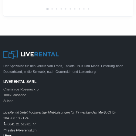
Der Spezialist für den Verleih von iPads, Tablets, PCs und Macs. Lieferung nach
Deutschland, in die Schweiz, nach Österreich und Luxemburg!
LIVERENTAL SARL
Chemin de Roseneck 5
1006 Lausanne
Suisse
LiveRental bietet hochwertige Miet-Lösungen für Firmenkunden
MwSt
CHE-
204.908.135 TVA
0041 21 519 01 77
sales@liverental.ch