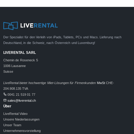
Der Spezialist für den Verleih von iPads, Tablets, PCs und Macs. Lieferung nach
Deutschland, in die Schweiz, nach Österreich und Luxemburg!
LIVERENTAL SARL
Chemin de Roseneck 5
1006 Lausanne
Suisse
LiveRental bietet hochwertige Miet-Lösungen für Firmenkunden
MwSt
CHE-
204.908.135 TVA
0041 21 519 01 77
sales@liverental.ch
Über
LiveRental Video
Unsere Niederlassungen
Unser Team
Unternehmensvorstellung