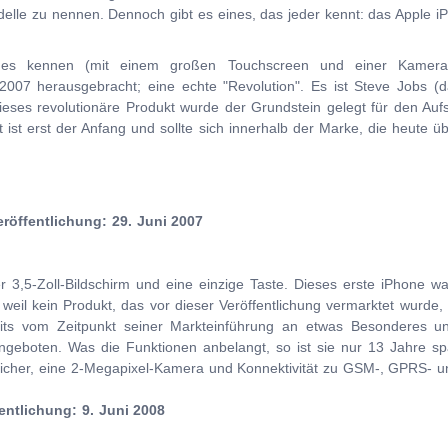
delle zu nennen. Dennoch gibt es eines, das jeder kennt: das Apple i
es kennen (mit einem großen Touchscreen und einer Kamera)
07 herausgebracht; eine echte "Revolution". Es ist Steve Jobs (
dieses revolutionäre Produkt wurde der Grundstein gelegt für den Auf
ist erst der Anfang und sollte sich innerhalb der Marke, die heute ü
röffentlichung: 29. Juni 2007
r 3,5-Zoll-Bildschirm und eine einzige Taste. Dieses erste iPhone w
, weil kein Produkt, das vor dieser Veröffentlichung vermarktet wurde
ereits vom Zeitpunkt seiner Markteinführung an etwas Besonderes 
ngeboten. Was die Funktionen anbelangt, so ist sie nur 13 Jahre spät
icher, eine 2-Megapixel-Kamera und Konnektivität zu GSM-, GPRS- 
entlichung: 9. Juni 2008