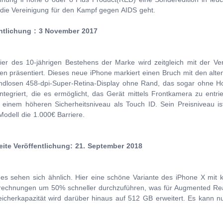
 die Vereinigung für den Kampf gegen AIDS geht.
entlichung : 3 November 2017
er des 10-jährigen Bestehens der Marke wird zeitgleich mit der Ver
ien präsentiert. Dieses neue iPhone markiert einen Bruch mit den al
 randlosen 458-dpi-Super-Retina-Display ohne Rand, das sogar ohne 
ntegriert, die es ermöglicht, das Gerät mittels Frontkamera zu entri
t einem höheren Sicherheitsniveau als Touch ID. Sein Preisniveau is
 Modell die 1.000€ Barriere.
ite Veröffentlichung: 21. September 2018
s sehen sich ähnlich. Hier eine schöne Variante des iPhone X mit 
Berechnungen um 50% schneller durchzuführen, was für Augmented Re
eicherkapazität wird darüber hinaus auf 512 GB erweitert. Es kann