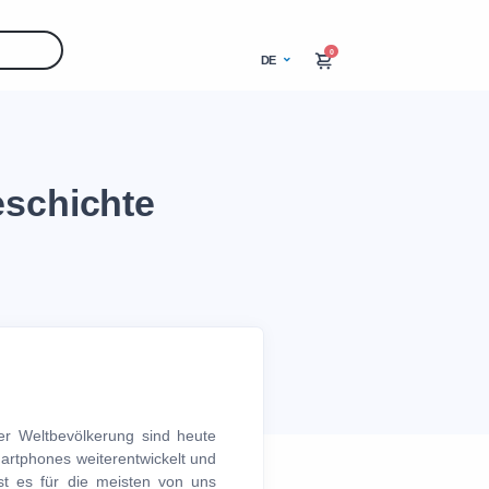
0
DE
eschichte
er Weltbevölkerung sind heute
martphones weiterentwickelt und
st es für die meisten von uns