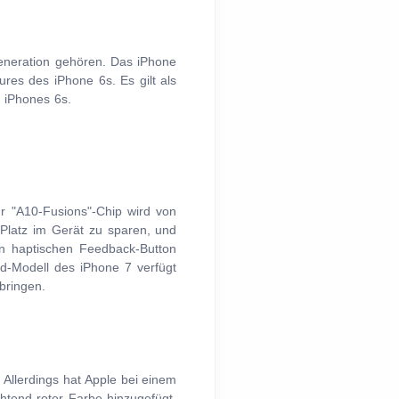
eneration gehören. Das iPhone
res des iPhone 6s. Es gilt als
s iPhones 6s.
hr "A10-Fusions"-Chip wird von
 Platz im Gerät zu sparen, und
nen haptischen Feedback-Button
nd-Modell des iPhone 7 verfügt
bringen.
 Allerdings hat Apple bei einem
htend roter Farbe hinzugefügt,