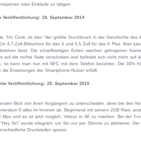
tsperren oder Einkäufe zu tätigen.
e Veröffentlichung: 19. September 2014
 Tim Cook, ist dies "der größte Durchbruch in der Geschichte des iP
Ein 4,7-Zoll-Bildschirm für das 6 und 5,5 Zoll für das 6 Plus. Man k
stehen lässt. Die scharfkantigen Ecken weichen gebogenen Kanten
de auf die rechte Seite verschoben und befindet sich nicht mehr auf 
gt, so kann man nun mit NFC mit dem Telefon bezahlen. Die 30% höh
ie die Erwartungen der Smartphone-Nutzer erfüllt.
ite Veröffentlichung: 25. September 2015
n ersten Blick von ihren Vorgängern zu unterscheiden, denn bei den Ne
eration 9 alles im Inneren ab. Beginnend mit seinem 2GB Ram, anst
 Mpx und es ist jetzt möglich, Videos in 4K zu machen. Bei der Fr
"Hey Siri" wurde integriert, um Siri nur per Stimme zu aktivieren. Der
erschiedliche Druckstufen spüren.