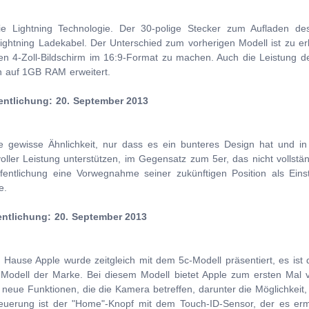
e Lightning Technologie. Der 30-polige Stecker zum Aufladen de
ightning Ladekabel. Der Unterschied zum vorherigen Modell ist zu erk
nen 4-Zoll-Bildschirm im 16:9-Format zu machen. Auch die Leistung 
 auf 1GB RAM erweitert.
fentlichung: 20. September 2013
 gewisse Ähnlichkeit, nur dass es ein bunteres Design hat und in f
 voller Leistung unterstützen, im Gegensatz zum 5er, das nicht vollst
ntlichung eine Vorwegnahme seiner zukünftigen Position als Einst
e.
fentlichung: 20. September 2013
Hause Apple wurde zeitgleich mit dem 5c-Modell präsentiert, es ist d
 4G-Modell der Marke. Bei diesem Modell bietet Apple zum ersten Mal
e neue Funktionen, die die Kamera betreffen, darunter die Möglichke
uerung ist der "Home"-Knopf mit dem Touch-ID-Sensor, der es ermö