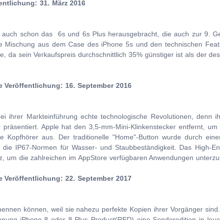
entlichung: 31. März 2016
 auch schon das 6s und 6s Plus herausgebracht, die auch zur 9. G
eine Mischung aus dem Case des iPhone 5s und den technischen Featu
 da sein Verkaufspreis durchschnittlich 35% günstiger ist als der de
e Veröffentlichung: 16. September 2016
i ihrer Markteinführung echte technologische Revolutionen, denn i
r präsentiert. Apple hat den 3,5-mm-Mini-Klinkenstecker entfernt, um
ble Kopfhörer aus. Der traditionelle "Home"-Button wurde durch ei
en die IP67-Normen für Wasser- und Staubbeständigkeit. Das High-E
tz, um die zahlreichen im AppStore verfügbaren Anwendungen unterzu
e Veröffentlichung: 22. September 2017
ennen können, weil sie nahezu perfekte Kopien ihrer Vorgänger sind.
hnung iPhone 8 oder 8 Plus Product(RED) eine Sonderedition in leuc