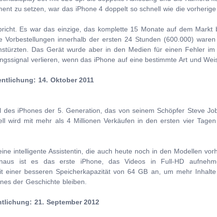
nt zu setzen, war das iPhone 4 doppelt so schnell wie die vorherige 
bricht. Es war das einzige, das komplette 15 Monate auf dem Markt b
e Vorbestellungen innerhalb der ersten 24 Stunden (600.000) waren 
stürzten. Das Gerät wurde aber in den Medien für einen Fehler im 
gssignal verlieren, wenn das iPhone auf eine bestimmte Art und Weis
entlichung: 14. Oktober 2011
des iPhones der 5. Generation, das von seinem Schöpfer Steve Jobs
ell wird mit mehr als 4 Millionen Verkäufen in den ersten vier Tage
 eine intelligente Assistentin, die auch heute noch in den Modellen vo
hinaus ist es das erste iPhone, das Videos in Full-HD aufnehm
mit einer besseren Speicherkapazität von 64 GB an, um mehr Inhalte
ones der Geschichte bleiben.
ntlichung: 21. September 2012