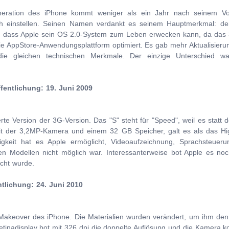
neration des iPhone kommt weniger als ein Jahr nach seinem Vo
ich einstellen. Seinen Namen verdankt es seinem Hauptmerkmal: d
n, dass Apple sein OS 2.0-System zum Leben erwecken kann, da das 
e AppStore-Anwendungsplattform optimiert. Es gab mehr Aktualisieru
ie gleichen technischen Merkmale. Der einzige Unterschied wa
fentlichung: 19. Juni 2009
rte Version der 3G-Version. Das "S" steht für "Speed", weil es stat
it der 3,2MP-Kamera und einem 32 GB Speicher, galt es als das Hi
digkeit hat es Apple ermöglicht, Videoaufzeichnung, Sprachsteuer
ren Modellen nicht möglich war. Interessanterweise bot Apple es n
icht wurde.
ntlichung: 24. Juni 2010
Makeover des iPhone. Die Materialien wurden verändert, um ihm den
tinadisplay bot mit 326 dpi die doppelte Auflösung und die Kamera k