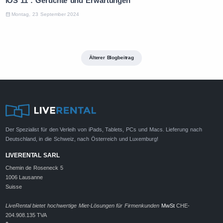
iOS 11 : Gerüchte und Erwartungen
Montag, 23 September 2024
Älterer Blogbeitrag
Der Spezialist für den Verleih von iPads, Tablets, PCs und Macs. Lieferung nach
Deutschland, in die Schweiz, nach Österreich und Luxemburg!
LIVERENTAL SARL
Chemin de Roseneck 5
1006 Lausanne
Suisse
LiveRental bietet hochwertige Miet-Lösungen für Firmenkunden
MwSt
CHE-
204.908.135 TVA