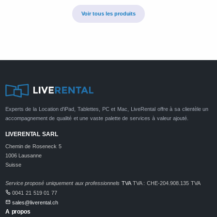
Voir tous les produits
Experts de la Location d'iPad, Tablettes, PC et Mac, LiveRental offre à sa clientèle un
accompagnement de qualité et une vaste palette de services à valeur ajouté.
LIVERENTAL SARL
Chemin de Roseneck 5
1006 Lausanne
Suisse
Service proposé uniquement aux professionnels
TVA
TVA : CHE-204.908.135 TVA
0041 21 519 01 77
sales@liverental.ch
A propos