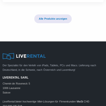
Alle Produkte anzeigen
Der Spezialist für den Verleih von iPads, Tablets, PCs und Macs. Lieferung nach
Deutschland, in die Schweiz, nach Österreich und Luxemburg!
LIVERENTAL SARL
Chemin de Roseneck 5
1006 Lausanne
Suisse
LiveRental bietet hochwertige Miet-Lösungen für Firmenkunden
MwSt
CHE-
204.908.135 TVA