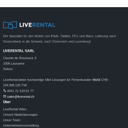
Der Spezialist für den Verleih von iPads, Tablets, PCs und Macs. Lieferung nach
Deutschland, in die Schweiz, nach Österreich und Luxemburg!
LIVERENTAL SARL
Chemin de Roseneck 5
1006 Lausanne
Suisse
LiveRental bietet hochwertige Miet-Lösungen für Firmenkunden
MwSt
CHE-
204.908.135 TVA
0041 21 519 01 77
sales@liverental.ch
Über
LiveRental Video
Unsere Niederlassungen
Unser Team
Unternehmensvorstellung