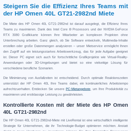
Steigern Sie die Effizienz Ihres Teams mit
der HP Omen 40L GT21-2982nd Miete
Die Miete des HP Omen 40L GT21-2982nd ist darauf ausgelegt, die Effizienz Ihres
Teams zu maximieren. Dank des Intel Core i9 Prozessors und der NVIDIA GeForce
RTX 3080 Grafikkarte können Ihre Mitarbeiter an komplexen Projekten ohne
Unterbrechung arbeiten. Ganz gleich, ob Sie Software entwickeln, Multimedia-Inhalte
erstellen oder große Datenmengen analysieren – unser Mietservice ermöglicht Ihnen
den Zugriff auf ein leistungsstarkes Arbeitswerkzeug, das für jede Aufgabe geeignet
ist. Dieser PC eignet sich auch für fortschrittliche Grafikprojekte wie Virtual-Reality-
Anwendungen oder 3D-Umgebungen und bietet so eine vielseitige Lösung für
verschiedene berufliche Szenarien.
Die Minimierung von Ausfallzeiten ist entscheidend. Durch optimale Reaktionszeiten
unterstützt der HP Omen 40L Ihre Teams dabei, ein kontinuierliches Arbeitstempo
aufrechtzuerhalten. Entdecken Sie unsere
PC-Mietangebote
, um Ihre Produktivität zu
maximieren und erstklassige Leistung zu gewährleisten.
Kontrollierte Kosten mit der Miete des HP Omen
40L GT21-2982nd
Die HP Omen 40L GT21-2982nd-Miete mit LiveRental ist eine wirtschaftlich intelligente
Strategie für Unternehmen, die ihr Technologie-Budget optimieren möchten. Anstatt