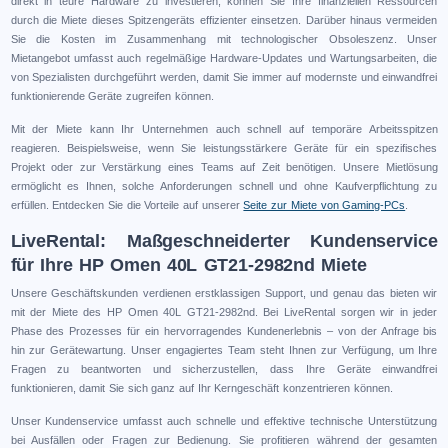
direkt in teure Hardware zu investieren, können Sie Ihre finanziellen Ressourcen
durch die Miete dieses Spitzengeräts effizienter einsetzen. Darüber hinaus vermeiden
Sie die Kosten im Zusammenhang mit technologischer Obsoleszenz. Unser
Mietangebot umfasst auch regelmäßige Hardware-Updates und Wartungsarbeiten, die
von Spezialisten durchgeführt werden, damit Sie immer auf modernste und einwandfrei
funktionierende Geräte zugreifen können.
Mit der Miete kann Ihr Unternehmen auch schnell auf temporäre Arbeitsspitzen
reagieren. Beispielsweise, wenn Sie leistungsstärkere Geräte für ein spezifisches
Projekt oder zur Verstärkung eines Teams auf Zeit benötigen. Unsere Mietlösung
ermöglicht es Ihnen, solche Anforderungen schnell und ohne Kaufverpflichtung zu
erfüllen. Entdecken Sie die Vorteile auf unserer
Seite zur Miete von Gaming-PCs
.
LiveRental: Maßgeschneiderter Kundenservice
für Ihre HP Omen 40L GT21-2982nd Miete
Unsere Geschäftskunden verdienen erstklassigen Support, und genau das bieten wir
mit der Miete des HP Omen 40L GT21-2982nd. Bei LiveRental sorgen wir in jeder
Phase des Prozesses für ein hervorragendes Kundenerlebnis – von der Anfrage bis
hin zur Gerätewartung. Unser engagiertes Team steht Ihnen zur Verfügung, um Ihre
Fragen zu beantworten und sicherzustellen, dass Ihre Geräte einwandfrei
funktionieren, damit Sie sich ganz auf Ihr Kerngeschäft konzentrieren können.
Unser Kundenservice umfasst auch schnelle und effektive technische Unterstützung
bei Ausfällen oder Fragen zur Bedienung. Sie profitieren während der gesamten