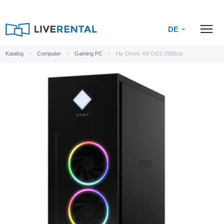
DE
Katalog
Computer
Gaming PC
Hp Omen 40l Gt21-2982nd