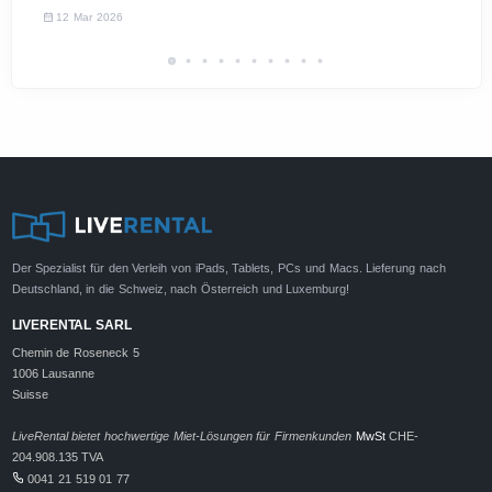
12 Mar 2026
Der Spezialist für den Verleih von iPads, Tablets, PCs und Macs. Lieferung nach
Deutschland, in die Schweiz, nach Österreich und Luxemburg!
LIVERENTAL SARL
Chemin de Roseneck 5
1006 Lausanne
Suisse
LiveRental bietet hochwertige Miet-Lösungen für Firmenkunden
MwSt
CHE-
204.908.135 TVA
0041 21 519 01 77