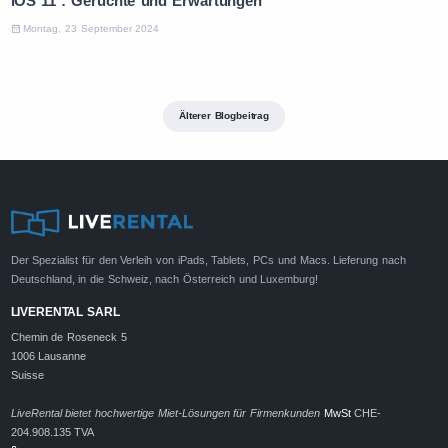
iOS 11 : Gerüchte und Erwartungen
Montag, 23 September 2024
Älterer Blogbeitrag
Der Spezialist für den Verleih von iPads, Tablets, PCs und Macs. Lieferung nach
Deutschland, in die Schweiz, nach Österreich und Luxemburg!
LIVERENTAL SARL
Chemin de Roseneck 5
1006 Lausanne
Suisse
LiveRental bietet hochwertige Miet-Lösungen für Firmenkunden
MwSt
CHE-
204.908.135 TVA