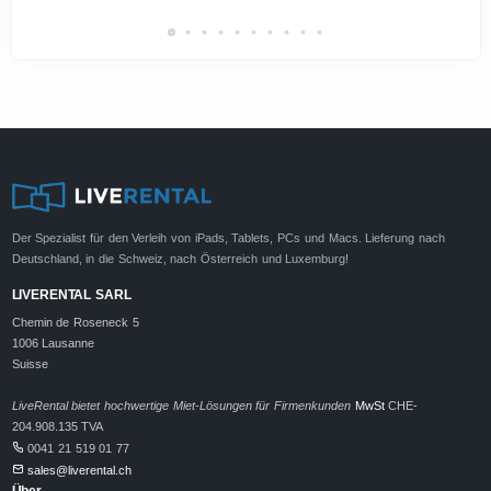
Der Spezialist für den Verleih von iPads, Tablets, PCs und Macs. Lieferung nach
Deutschland, in die Schweiz, nach Österreich und Luxemburg!
LIVERENTAL SARL
Chemin de Roseneck 5
1006 Lausanne
Suisse
LiveRental bietet hochwertige Miet-Lösungen für Firmenkunden
MwSt
CHE-
204.908.135 TVA
0041 21 519 01 77
sales@liverental.ch