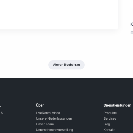
i
Älterer Blogbeitrag
L
Über
Dienstleistungen
 5
LiveRental Video
Produkte
Unsere Niederlassungen
Services
Unser Team
Blog
Unternehmensvorstellung
Kontakt