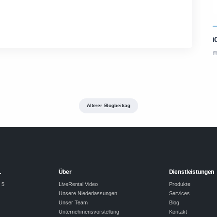
i
Älterer Blogbeitrag
L
Über
Dienstleistungen
 5
LiveRental Video
Produkte
Unsere Niederlassungen
Services
Unser Team
Blog
Unternehmensvorstellung
Kontakt