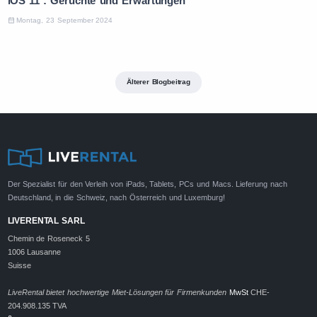
iOS 11 : Gerüchte und Erwartungen
Montag, 23 September 2024
Älterer Blogbeitrag
Der Spezialist für den Verleih von iPads, Tablets, PCs und Macs. Lieferung nach
Deutschland, in die Schweiz, nach Österreich und Luxemburg!
LIVERENTAL SARL
Chemin de Roseneck 5
1006 Lausanne
Suisse
LiveRental bietet hochwertige Miet-Lösungen für Firmenkunden
MwSt
CHE-
204.908.135 TVA