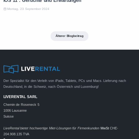
iOS 11 : Gerüchte und Erwartungen
Montag, 23 September 2024
Älterer Blogbeitrag
Der Spezialist für den Verleih von iPads, Tablets, PCs und Macs. Lieferung nach
Deutschland, in die Schweiz, nach Österreich und Luxemburg!
LIVERENTAL SARL
Chemin de Roseneck 5
1006 Lausanne
Suisse
LiveRental bietet hochwertige Miet-Lösungen für Firmenkunden
MwSt
CHE-
204.908.135 TVA