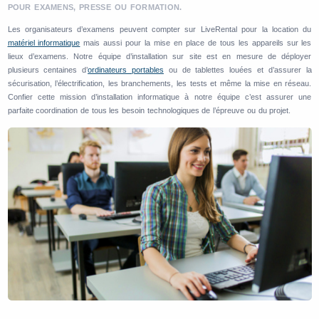
POUR EXAMENS, PRESSE OU FORMATION.
Les organisateurs d’examens peuvent compter sur LiveRental pour la location du
matériel informatique
mais aussi pour la mise en place de tous les appareils sur les
lieux d’examens. Notre équipe d’installation sur site est en mesure de déployer
plusieurs centaines d’
ordinateurs portables
ou de tablettes louées et d’assurer la
sécurisation, l’électrification, les branchements, les tests et même la mise en réseau.
Confier cette mission d’installation informatique à notre équipe c’est assurer une
parfaite coordination de tous les besoin technologiques de l’épreuve ou du projet.