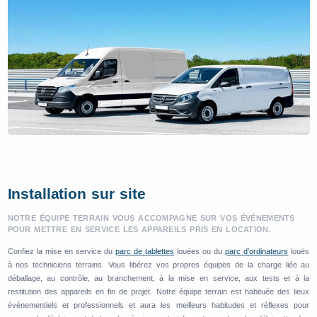
Installation sur site
NOTRE ÉQUIPE TERRAIN VOUS ACCOMPAGNE SUR VOS ÉVÉNEMENTS
POUR METTRE EN SERVICE LES APPAREILS PRIS EN LOCATION.
Confiez la mise en service du
parc de tablettes
louées ou du
parc d’ordinateurs
loués
à nos techniciens terrains. Vous libérez vos propres équipes de la charge liée au
déballage, au contrôle, au branchement, à la mise en service, aux tests et à la
restitution des appareils en fin de projet. Notre équipe terrain est habituée des lieux
événementiels et professionnels et aura les meilleurs habitudes et réflexes pour