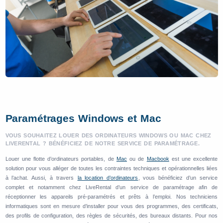
Paramétrages Windows et Mac
VOUS SOUHAITEZ LOUER DES ORDINATEURS WINDOWS OU MAC CHEZ
LIVERENTAL ? BÉNÉFICIEZ DE NOTRE SERVICE DE PARAMÉTRAGE.
Louer une flotte d’ordinateurs portables, de
Mac
ou de
Macbook
est une excellente
solution pour vous alléger de toutes les contraintes techniques et opérationnelles liées
à l’achat. Aussi, à travers
la location d’ordinateurs
, vous bénéficiez d’un service
complet et notamment chez LiveRental d’un service de paramétrage afin de
réceptionner les appareils pré-paramétrés et prêts à l’emploi. Nos techniciens
informatiques sont en mesure d’installer pour vous des programmes, des certificats,
des profils de configuration, des règles de sécurités, des bureaux distants. Pour nos