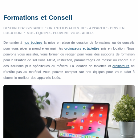
Formations et Conseil
BESOIN D’ASSISTANCE SUR L’UTILISATION DES APPAREILS PRIS EN
LOCATION ? NOS ÉQUIPES PEUVENT VOUS AIDER.
Demander à
nos équipes
la mise en place de cession de formations ou de conseils
pour vous aider à prendre en main les
ordinateurs et tablettes
pris en location. Nous
pouvons vous assister, vous former ou rédiger pour vous des supports de formation
pour l’utilisation de solutions MDM, restriction, paramétrages en masse ou encore sur
des solutions plus spécifiques ou métiers. La location de tablettes et
ordinateurs
ne
s’arrête pas au matériel, vous pouvez compter sur nos équipes pour vous aider à
obtenir le meilleur des appareils loués.