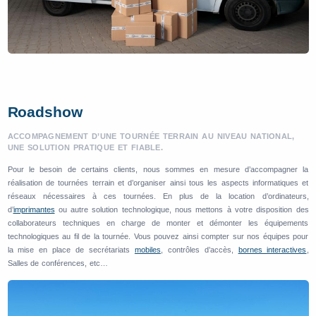
Roadshow
ACCOMPAGNEMENT D’UNE TOURNÉE TERRAIN AU NIVEAU NATIONAL,
UNE SOLUTION PRATIQUE ET FIABLE.
Pour le besoin de certains clients, nous sommes en mesure d’accompagner la
réalisation de tournées terrain et d’organiser ainsi tous les aspects informatiques et
réseaux nécessaires à ces tournées. En plus de la location d’ordinateurs,
d’
imprimantes
ou autre solution technologique, nous mettons à votre disposition des
collaborateurs techniques en charge de monter et démonter les équipements
technologiques au fil de la tournée. Vous pouvez ainsi compter sur nos équipes pour
la mise en place de secrétariats
mobiles
, contrôles d’accès,
bornes interactives
,
Salles de conférences, etc…