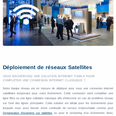
Déploiement de réseaux Satellites
VOUS RECHERCHEZ UNE SOLUTION INTERNET FIABLE POUR
COMPLÉTER UNE CONNEXION INTERNET CLASSIQUE ?
Notre équipe réseau est en mesure de déployer pour vous une connexion internet
satellitaire temporaire pour votre événement. Cette connexion vient compléter une
ligne fibre ou une ligne cellulaire classique afin d’intervenir en cas de problème réseau
sur l’une des lignes principales. Cette solution est idéale pour les événements pour
lesquels vous avez besoin d’une continuité de service irréprochable comme pour
l’organisation d’examens sur tablettes
ou pour le streaming d’un événement. Ainsi,