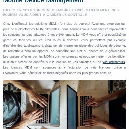
Mobile Device Management
EXPERT EN SOLUTION MDM, OU MOBILE DEVICE MANAGEMENT, NOS
ÉQUIPES VOUS AIDENT À GARDER LE CONTRÔLE.
Chez LiveRental, les solutions MDM, n’ont plus de secrets! Avec une expertise sur
près de 6 plateformes MDM différentes, nous saurons vous conseiller et implémenter
les solutions les plus adaptées à votre événement. Le MDM vous offre la possibilité de
gérer les tablettes ou les iPad loués à distance vous permettant par exemple
d’installer des applications à distance, de mettre en place des politiques de sécurité,
de remettre à zéro un appareil, de connaître son état ou encore de le géolocaliser.
Les options offertes par les MDM sont nombreuses et nous permettent de bénéficier
d’un haut niveau de contrôle sur la location de vos tablettes ou de
vos ordinateurs
.
Les licences MDM sont soumises à la facturation de frais licences, grâce à
LiveRental, vous bénéficiez de tarifs négociés chez les plus grands éditeurs.