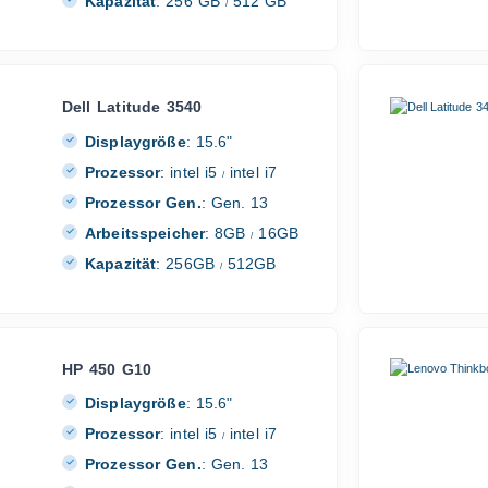
Kapazität
:
256 GB
512 GB
/
Dell Latitude 3540
Displaygröße
:
15.6"
Prozessor
:
intel i5
intel i7
/
Prozessor Gen.
:
Gen. 13
Arbeitsspeicher
:
8GB
16GB
/
Kapazität
:
256GB
512GB
/
HP 450 G10
Displaygröße
:
15.6"
Prozessor
:
intel i5
intel i7
/
Prozessor Gen.
:
Gen. 13