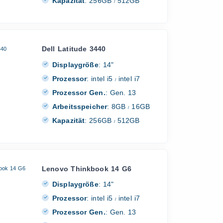
Kapazität
:
256GB
512GB
/
Dell Latitude 3440
Displaygröße
:
14"
Prozessor
:
intel i5
intel i7
/
Prozessor Gen.
:
Gen. 13
Arbeitsspeicher
:
8GB
16GB
/
Kapazität
:
256GB
512GB
/
Lenovo Thinkbook 14 G6
Displaygröße
:
14"
Prozessor
:
intel i5
intel i7
/
Prozessor Gen.
:
Gen. 13